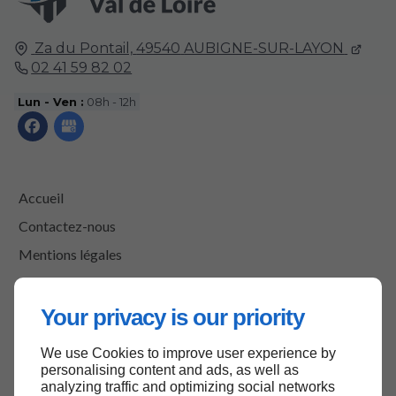
Za du Pontail,
49540
AUBIGNE-SUR-LAYON
02 41 59 82 02
Lun - Ven :
08h - 12h
Accueil
Contactez-nous
Mentions légales
Plan du site
Your privacy is our priority
We use Cookies to improve user experience by
Haut de page
personalising content and ads, as well as
analyzing traffic and optimizing social networks