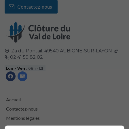
Contactez-nous
Za du Pontail,
49540
AUBIGNE-SUR-LAYON
02 41 59 82 02
Lun - Ven :
08h - 12h
Accueil
Contactez-nous
Mentions légales
Plan du site