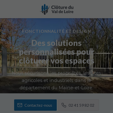
FONCTIONNALITÉ ET DESIGN
Des solutions
personnalisées pour
clôturer vos espaces
Nous sécurisons les propriétés, les sites
agricoles et industriels dans le
département du Maine-et-Loire.
Contactez-nous
02 41 59 82 02