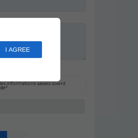
I AGREE
es informations saisies soient
nde*