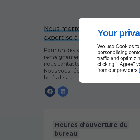
Nous mettons toute notre
Your priva
expertise à votre service !
We use Cookies to
Pour un devis, un prix ou un
personalising conte
renseignement, nous vous invitons à
traffic and optimizi
nous contacter par le formulaire ci-join
clicking "I Agree" 
from our providers
Nous vous répondrons dans les plus
brefs délais.
Heures d'ouverture du
bureau