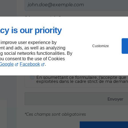
Adresse postale *
cy is our priority
 improve user experience by
Customize
nt and ads, as well as analyzing
ng social networks functionalities. By
t.
you consent to the use of Cookies
Google
Facebook
.
En soumettant ce formulaire, j'accepte que l
exploitées dans le cadre strict de ma dema
Envoyer
*Ces champs sont obligatoires