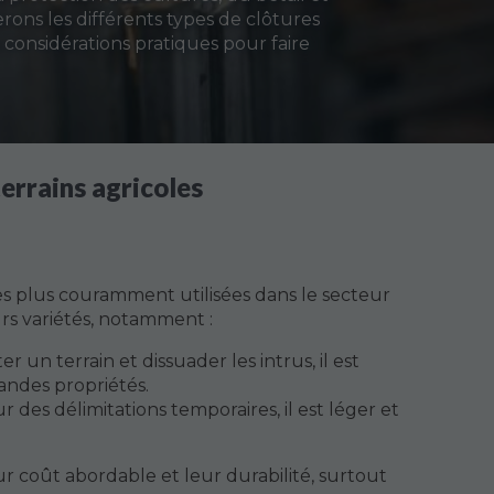
rons les différents types de clôtures
s considérations pratiques pour faire
terrains agricoles
les plus couramment utilisées dans le secteur
urs variétés, notamment :
er un terrain et dissuader les intrus, il est
andes propriétés.
ur des délimitations temporaires, il est léger et
r coût abordable et leur durabilité, surtout