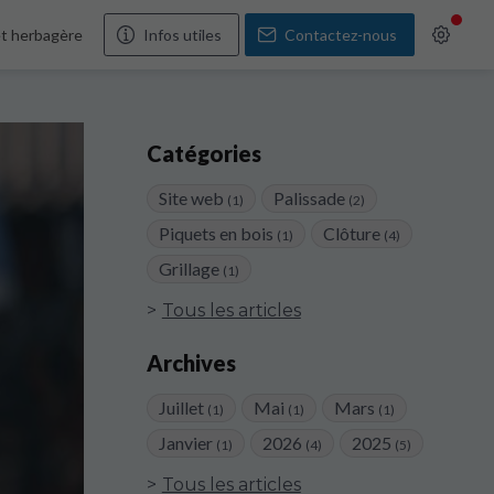
et herbagère
Infos utiles
Contactez-nous
Catégories
Site web
Palissade
(1)
(2)
Piquets en bois
Clôture
(1)
(4)
Grillage
(1)
Tous les articles
Archives
Juillet
Mai
Mars
(1)
(1)
(1)
Janvier
2026
2025
(1)
(4)
(5)
Tous les articles