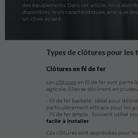
des équipements. Dans cet article, nous aborde
disponibles, leurs caractéristiques, ainsi que de
un choix éclairé.
Types de clôtures pour les 
Clôtures en fil de fer
Les
clôtures
en fil de fer sont parmi 
agricole. Elles se déclinent en plusie
- Fil de fer barbelé : Idéal pour délimit
particulièrement efficace pour les gr
- Fil de fer simple : Souvent utilisé po
facile à installer
.
Ces clôtures sont appréciées pour leu